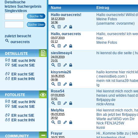
Detailsuche
letztes Suchergebnis
Name
Eintrag
Singlevideos
Hallo oursecrets!
Hallo oursecrets! Willst d
18.12.2019
Meine
Fotos
16:36
(username: ovoranme)
Hallo, oursecrets
Hallo, oursecrets! Ich wer
zuletzt besucht
03.07.2019
hier
.
oursecrets
01:12
Meine
Fotos
sieslimeay4
hi kennst du die seite ( 
24.03.2019
SIE sucht IHN
21:01
SIE sucht SIE
kisysmia26
hallo komme hier nicht k
ER sucht SIE
16.05.2015
( meinistlieb.com )
ER sucht IHN
09:38
mein nik ist liana39 habe
lg
Rose54
Hei kennst mich noch we
07.03.2015
heises und wildes hast
11:51
flirtjappy.de
SIE sucht IHN
nick=Anna
SIE sucht SIE
MelyNa
Hei kennst mich noch, h
05.03.2015
Bin ab jetzt bei flirtjappy
ER sucht SIE
20:32
Warte auf MSG von Dir
ER sucht IHN
Nick FENJA25W
kussi
Frayar
Hi...Komme bitte zu ( lie
16.01.2015
Ist kostenlos chat.