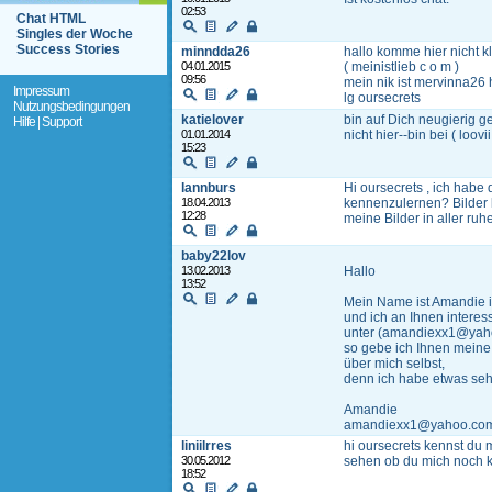
02:53
Chat HTML
Singles der Woche
Success Stories
minndda26
hallo komme hier nicht k
04.01.2015
( meinistlieb c o m )
09:56
mein nik ist mervinna26 
Impressum
lg oursecrets
Nutzungsbedingungen
katielover
bin auf Dich neugierig g
Hilfe | Support
01.01.2014
nicht hier--bin bei ( loov
15:23
lannburs
Hi oursecrets , ich habe
18.04.2013
kennenzulernen? Bilder k
12:28
meine Bilder in aller ru
baby22lov
13.02.2013
Hallo
13:52
Mein Name ist Amandie ic
und ich an Ihnen interess
unter (amandiexx1@yah
so gebe ich Ihnen meine
über mich selbst,
denn ich habe etwas seh
Amandie
amandiexx1@yahoo.co
liniilrres
hi oursecrets kennst du 
30.05.2012
sehen ob du mich noch k
18:52