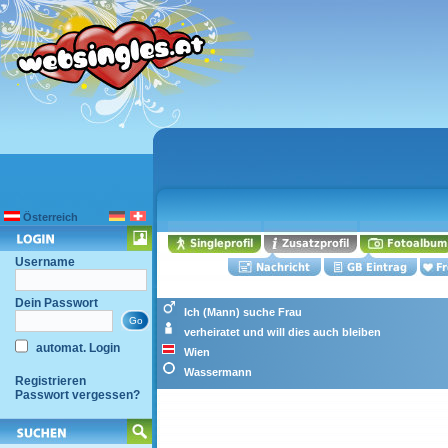
Österreich
Username
Dein Passwort
Ich (Mann) suche Frau
verheiratet und will dies auch bleiben
automat. Login
Wien
Wassermann
Registrieren
Passwort vergessen?