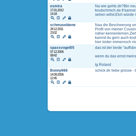
esmira
Na wie gehts dir?Bin neu
17.01.2012
knutschmich.de.tf kanns
14:18
sehen willst.EIch würde 
schmusebiene
Naa die Bescheerung und 
28.12.2011
Profil von meiner Cousin
23:02
näher kennenlernen.Ziehe
kannst du gern auch kos
hier leider immernoch ni
spassvogel05
das ist der beste "aufhä
07.12.2006
08:42
wenn du das ernst meinst
lg Roland
Bonny666
schick dir liebe grüsse -
14.09.2006
12:45