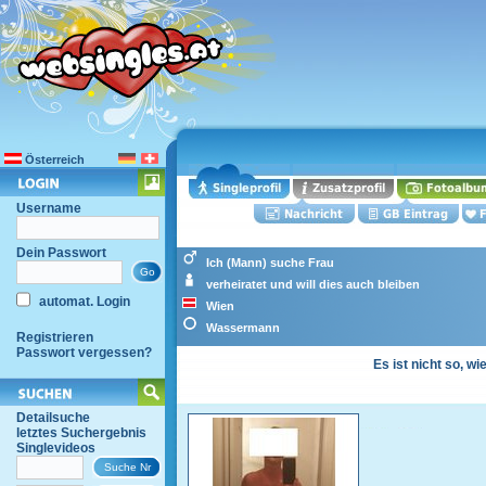
Österreich
Username
Dein Passwort
Ich (Mann) suche Frau
verheiratet und will dies auch bleiben
automat. Login
Wien
Wassermann
Registrieren
Passwort vergessen?
Es ist nicht so, wi
Detailsuche
letztes Suchergebnis
Singlevideos