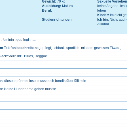
Gewicht:
70 kg
Sexuelle Vorliebe
Ausbildung:
Matura
keine Angabe, Ich 
Beruf:
leben
-
Kinder:
Im nicht 
Studienrichtungen:
Ich bin:
Nichtrauch
Alkohol
feminin , gepflegt , .....
m Telefon beschreiben:
gepflegt, schlank, sportlich, mit dem gewissen Etwas ,...
 Black/Soul/RnB, Blues, Reggae
en:
diese berühmte Insel muss doch bereits überfüllt sein
ine kleine Hundedame gehen musste