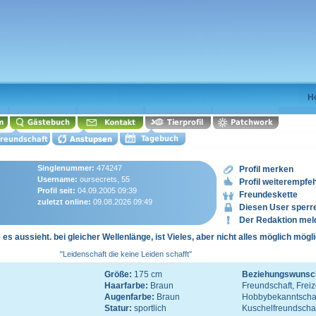
H
Singlenummer:
474247
Profil merken
Username:
oursecrets, 55
Profil weiterempfe
Profil seit:
04.09.2005 09:39
Freundeskette
zuletzt online:
09.08.2026 09:49
Diesen User sperr
Der Redaktion mel
e es aussieht. bei gleicher Wellenlänge, ist Vieles, aber nicht alles möglich mögl
"Leidenschaft die keine Leiden schafft"
Größe:
175 cm
Beziehungswunsc
Haarfarbe:
Braun
Freundschaft, Freiz
Augenfarbe:
Braun
Hobbybekanntschaft
Statur:
sportlich
Kuschelfreundscha