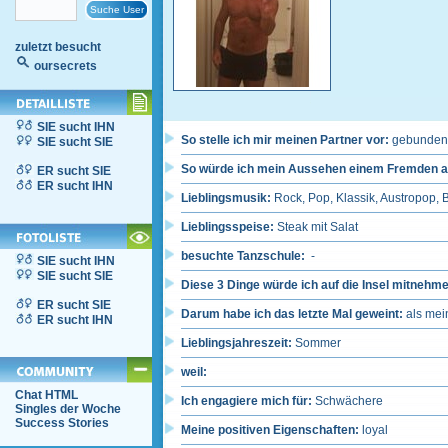
zuletzt besucht
oursecrets
SIE sucht IHN
So stelle ich mir meinen Partner vor:
gebunden , 
SIE sucht SIE
So würde ich mein Aussehen einem Fremden a
ER sucht SIE
ER sucht IHN
Lieblingsmusik:
Rock, Pop, Klassik, Austropop,
Lieblingsspeise:
Steak mit Salat
besuchte Tanzschule:
-
SIE sucht IHN
SIE sucht SIE
Diese 3 Dinge würde ich auf die Insel mitnehm
ER sucht SIE
Darum habe ich das letzte Mal geweint:
als me
ER sucht IHN
Lieblingsjahreszeit:
Sommer
weil:
Chat HTML
Ich engagiere mich für:
Schwächere
Singles der Woche
Success Stories
Meine positiven Eigenschaften:
loyal