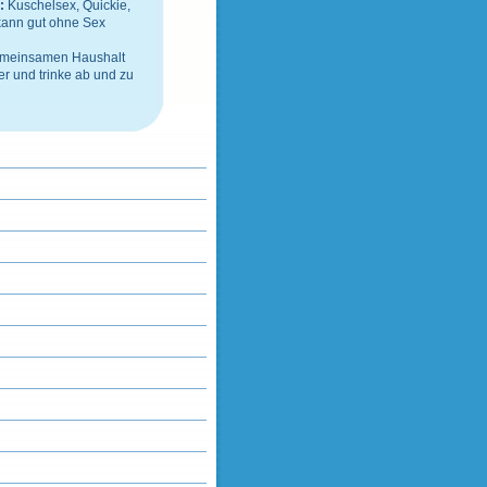
n:
Kuschelsex, Quickie,
kann gut ohne Sex
gemeinsamen Haushalt
er
und
trinke ab und zu