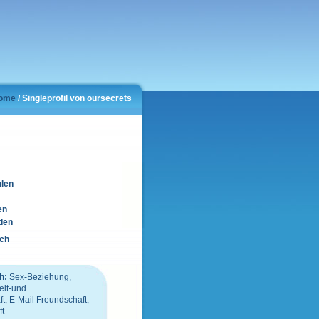
ome
/ Singleprofil von oursecrets
hlen
en
den
ich
h:
Sex-Beziehung,
eit-und
, E-Mail Freundschaft,
ft