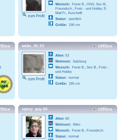
Wunsch:
Feste B., ONS, Sex-B.,
Freundsch., Freiz.- und Hobby, E-
Mail Fr., Kuschelfr.
zum Profil
Statur:
sportlich
Größe:
190 cm
webs_45, 53
Alter:
53
Wohnort:
Salzburg
d
Wunsch:
Feste B., Sex-B., Freiz.-
und Hobby
Statur:
normal
zum Profil
Größe:
185 cm
spexy_guy, 60
Alter:
60
Wohnort:
Wien
,
Wunsch:
Feste B., Freundsch.
Statur:
normal