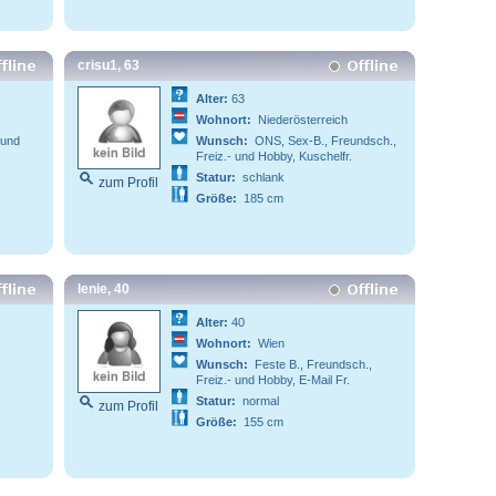
crisu1, 63
Alter:
63
Wohnort:
Niederösterreich
 und
Wunsch:
ONS, Sex-B., Freundsch.,
Freiz.- und Hobby, Kuschelfr.
Statur:
schlank
zum Profil
Größe:
185 cm
lenie, 40
Alter:
40
Wohnort:
Wien
Wunsch:
Feste B., Freundsch.,
Freiz.- und Hobby, E-Mail Fr.
Statur:
normal
zum Profil
Größe:
155 cm