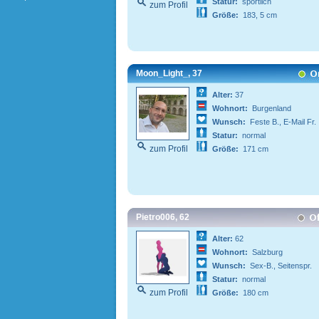
Statur:
sportlich
zum Profil
Größe:
183, 5 cm
Moon_Light_, 37
Alter:
37
Wohnort:
Burgenland
Wunsch:
Feste B., E-Mail Fr.
Statur:
normal
zum Profil
Größe:
171 cm
Pietro006, 62
Alter:
62
Wohnort:
Salzburg
Wunsch:
Sex-B., Seitenspr.
Statur:
normal
zum Profil
Größe:
180 cm