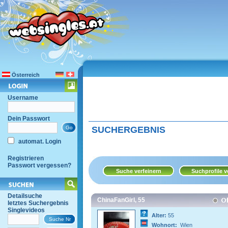
Österreich
Username
Dein Passwort
SUCHERGEBNIS
automat. Login
Registrieren
Passwort vergessen?
Detailsuche
ChinaFanGirl, 55
letztes Suchergebnis
Singlevideos
Alter:
55
Wohnort:
Wien