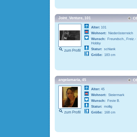
Joint_Venture, 101
Alter:
101
Wohnort:
Niederösterreich
Wunsch:
Freundsch., Freiz.-
Hobby
Statur:
schlank
zum Profil
Größe:
183 cm
angelamaria, 45
Alter:
45
Wohnort:
Steiermark
Wunsch:
Feste B.
Statur:
mollig
zum Profil
Größe:
168 cm