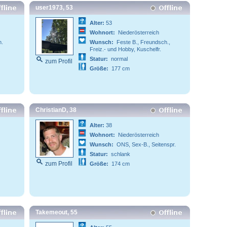
user1973, 53
Alter:
53
Wohnort:
Niederösterreich
h.
Wunsch:
Feste B., Freundsch.,
Freiz.- und Hobby, Kuschelfr.
Statur:
normal
zum Profil
Größe:
177 cm
ChristianD, 38
Alter:
38
Wohnort:
Niederösterreich
Wunsch:
ONS, Sex-B., Seitenspr.
Statur:
schlank
zum Profil
Größe:
174 cm
Takemeout, 55