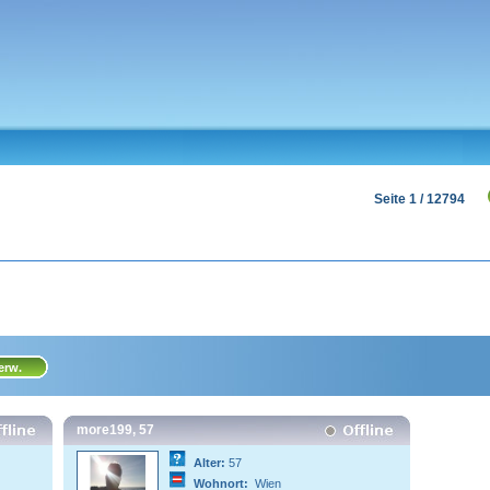
Seite 1 / 12794
more199, 57
Alter:
57
Wohnort:
Wien