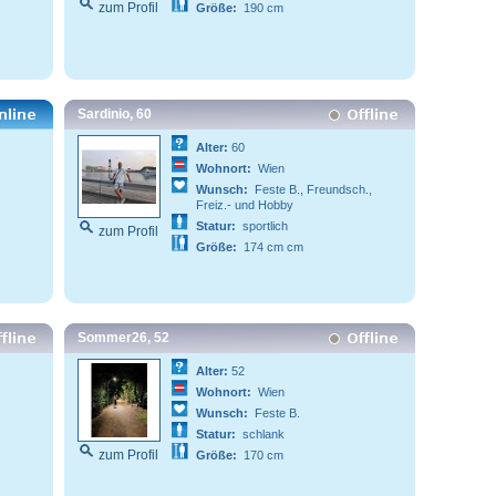
zum Profil
Größe:
190 cm
Sardinio, 60
Alter:
60
Wohnort:
Wien
Wunsch:
Feste B., Freundsch.,
Freiz.- und Hobby
Statur:
sportlich
zum Profil
Größe:
174 cm cm
Sommer26, 52
Alter:
52
Wohnort:
Wien
Wunsch:
Feste B.
Statur:
schlank
zum Profil
Größe:
170 cm