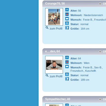
Corange70, 56
Alter:
56
Wohnort:
Niederösterreich
Wunsch:
Feste B., Freundsc
Statur:
normal
zum Profil
Größe:
164 cm
e__den, 64
Alter:
64
Wohnort:
Wien
Wunsch:
Feste B., Sex-B.,
Freundsch., Kuschelfr.
Statur:
normal
zum Profil
Größe:
189 cm
Sympathischer, 40