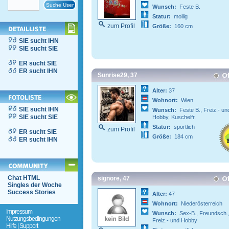
Wunsch:
Feste B.
Statur:
mollig
zum Profil
Größe:
160 cm
SIE sucht IHN
SIE sucht SIE
ER sucht SIE
ER sucht IHN
Sunrise29, 37
Alter:
37
Wohnort:
Wien
SIE sucht IHN
Wunsch:
Feste B., Freiz.- un
SIE sucht SIE
Hobby, Kuschelfr.
Statur:
sportlich
zum Profil
ER sucht SIE
Größe:
184 cm
ER sucht IHN
Chat HTML
signore, 47
Singles der Woche
Success Stories
Alter:
47
Wohnort:
Niederösterreich
Impressum
Wunsch:
Sex-B., Freundsch.
Nutzungsbedingungen
Freiz.- und Hobby
Hilfe | Support