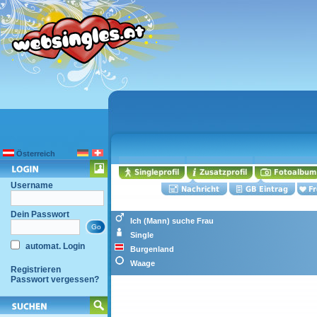
Österreich
Username
Dein Passwort
Ich (Mann) suche Frau
Single
automat. Login
Burgenland
Waage
Registrieren
Passwort vergessen?