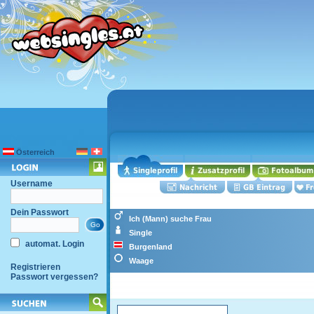
Österreich
Username
Dein Passwort
Ich (Mann) suche Frau
Single
automat. Login
Burgenland
Waage
Registrieren
Passwort vergessen?