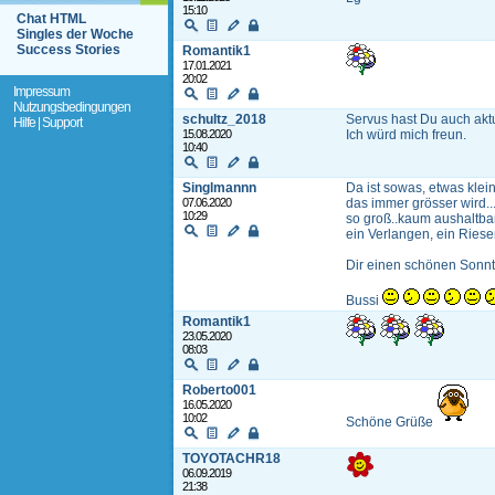
15:10
Chat HTML
Singles der Woche
Success Stories
Romantik1
17.01.2021
20:02
Impressum
Nutzungsbedingungen
schultz_2018
Servus hast Du auch aktu
Hilfe | Support
15.08.2020
Ich würd mich freun.
10:40
Singlmannn
Da ist sowas, etwas klein
07.06.2020
das immer grösser wird..
10:29
so groß..kaum aushaltbar
ein Verlangen, ein Ries
Dir einen schönen Sonnt
Bussi
Romantik1
23.05.2020
08:03
Roberto001
16.05.2020
10:02
Schöne Grüße
TOYOTACHR18
06.09.2019
21:38