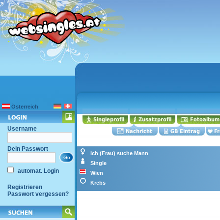
Österreich
Username
Dein Passwort
Ich (Frau) suche Mann
Single
automat. Login
Wien
Krebs
Registrieren
Passwort vergessen?