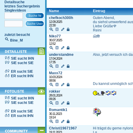
Detailsuche
letztes Suchergebnis
Singlevideos
Name
Eintrag
chefkoch300h
Guten Abend,
12.09.2025
du siehst umwerfend aus
22:30
Liebe Grüße🌹
Reini
zuletzt besucht
Niko77
🤗🙈
Bine_M
30.07.2025
12:52
understandme
Also, jetzt versuch ich 
SIE sucht IHN
17.04.2024
17:35
SIE sucht SIE
ER sucht SIE
Maxx72
ER sucht IHN
10.03.2024
08:56
Du kannst unmöglich sc
rokker
28.01.2024
SIE sucht IHN
09:26
SIE sucht SIE
Romantik1
ER sucht SIE
30.11.2023
ER sucht IHN
19:14
Christi19671967
Hi trägst du gerne nylon
19.11.2023
Lg