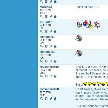
Marco83_
Email für dich. LG
18.05.2019
13:02
ExRacer
27.10.2018
08:55
Romantik1
21.10.2018
22:48
Romantik1
30.09.2018
07:25
rockandroll68
Dies ist ein Kuss im Mo
08.07.2018
er macht Dich wach, da w
08:05
Er streichelt Dein schöne
damit Du lachen kannst 
Bussi
rockandroll68
Da ist sowas, etwas klein
20.05.2018
das immer grösser wird..
07:46
so groß..kaum aushaltbar
ein Verlangen, ein Ries
Dir einen schönen Sonnt