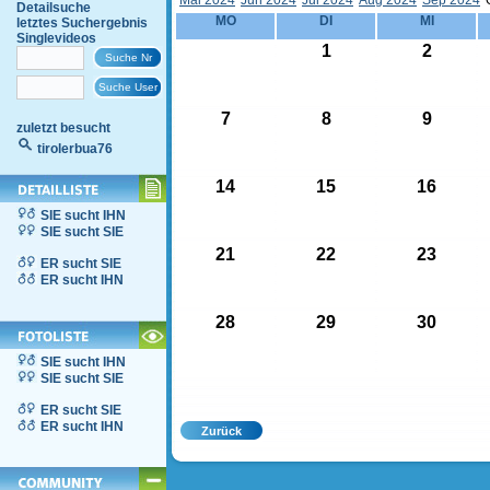
Mai 2024
Jun 2024
Jul 2024
Aug 2024
Sep 2024
Detailsuche
MO
DI
MI
letztes Suchergebnis
Singlevideos
1
2
7
8
9
zuletzt besucht
tirolerbua76
14
15
16
SIE sucht IHN
SIE sucht SIE
21
22
23
ER sucht SIE
ER sucht IHN
28
29
30
SIE sucht IHN
SIE sucht SIE
ER sucht SIE
ER sucht IHN