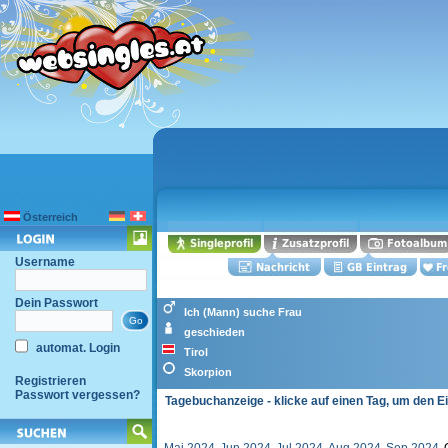
Österreich
Username
Dein Passwort
Ich (Mann) suche Frau
geschieden
automat. Login
Tirol
Skorpion
Registrieren
Passwort vergessen?
Tagebuchanzeige - klicke auf einen Tag, um den E