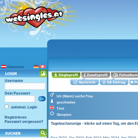
Österreich
Username
Dein Passwort
Ich (Mann) suche Frau
geschieden
automat. Login
Tirol
Skorpion
Registrieren
Passwort vergessen?
Tagebuchanzeige - klicke auf einen Tag, um den E