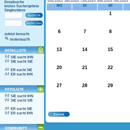
Dez 2023
Jän 2024
Feb 2024
Mär 2024
Apr 2024
Detailsuche
MO
DI
MI
letztes Suchergebnis
Singlevideos
1
6
7
8
zuletzt besucht
tirolerbua76
13
14
15
SIE sucht IHN
SIE sucht SIE
20
21
22
ER sucht SIE
ER sucht IHN
27
28
29
SIE sucht IHN
SIE sucht SIE
ER sucht SIE
ER sucht IHN