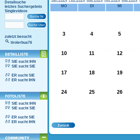
Jän 2024
Feb 2024
Mär 2024
Apr 2024
Mai 2024
Detailsuche
MO
DI
MI
letztes Suchergebnis
Singlevideos
3
4
5
zuletzt besucht
tirolerbua76
10
11
12
SIE sucht IHN
SIE sucht SIE
17
18
19
ER sucht SIE
ER sucht IHN
24
25
26
SIE sucht IHN
SIE sucht SIE
ER sucht SIE
ER sucht IHN