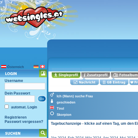
Österreich
Username
Dein Passwort
Ich (Mann) suche Frau
geschieden
automat. Login
Tirol
Skorpion
Registrieren
Passwort vergessen?
Tagebuchanzeige - klicke auf einen Tag, um den E