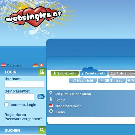
Österreich
Username
Dein Passwort
Ich (Frau) suche Mann
Single
automat. Login
Niederösterreich
Krebs
Registrieren
Passwort vergessen?