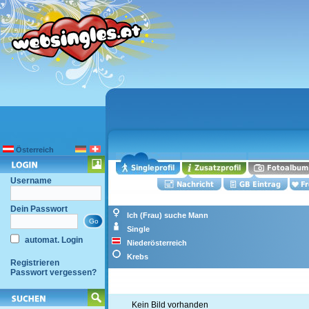
Österreich
Username
Dein Passwort
Ich (Frau) suche Mann
Single
automat. Login
Niederösterreich
Krebs
Registrieren
Passwort vergessen?
Kein Bild vorhanden