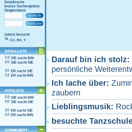
Detailsuche
letztes Suchergebnis
Singlevideos
zuletzt besucht
Co_Nn_Y
Darauf bin ich stolz:
SIE sucht IHN
SIE sucht SIE
persönliche Weiterent
ER sucht SIE
ER sucht IHN
Ich lache über:
Zumin
zaubern
SIE sucht IHN
SIE sucht SIE
Lieblingsmusik:
Rock
ER sucht SIE
ER sucht IHN
besuchte Tanzschul