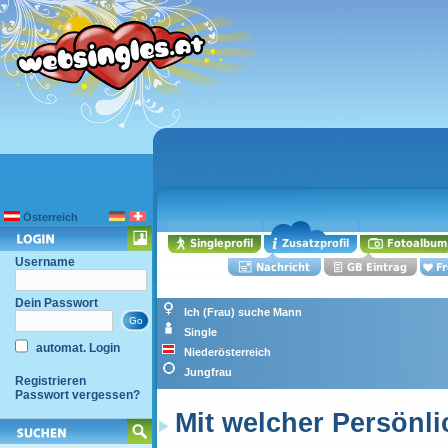
Österreich
Username
Dein Passwort
Ich (Frau) suche Mann
Single
automat. Login
Niederösterreich
Jungfrau
Registrieren
Passwort vergessen?
Mit welcher Persönl