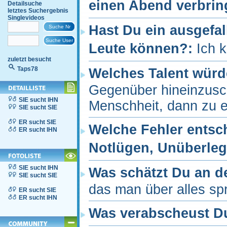
einen Abend verbri
Detailsuche
letztes Suchergebnis
Singlevideos
Hast Du ein ausgefal
Leute können?:
Ich 
zuletzt besucht
Taps78
Welches Talent würd
Gegenüber hineinzusch
SIE sucht IHN
Menschheit, dann zu e
SIE sucht SIE
ER sucht SIE
Welche Fehler entsc
ER sucht IHN
Notlügen, Unüberlegt
SIE sucht IHN
Was schätzt Du an 
SIE sucht SIE
das man über alles s
ER sucht SIE
ER sucht IHN
Was verabscheust D