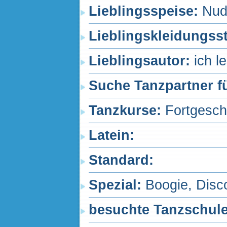
Lieblingsspeise:
Nud
Lieblingskleidungss
Lieblingsautor:
ich l
Suche Tanzpartner f
Tanzkurse:
Fortgesch
Latein
:
Standard
:
Spezial
:
Boogie, Disc
besuchte Tanzschul