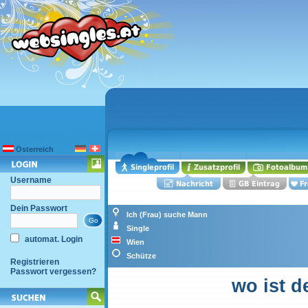
Österreich
Username
Dein Passwort
Ich (Frau) suche Mann
Single
automat. Login
Wien
Schütze
Registrieren
Passwort vergessen?
wo ist 