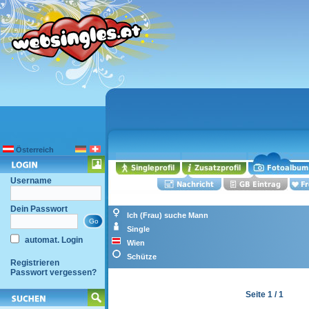
Österreich
Username
Dein Passwort
Ich (Frau) suche Mann
Single
automat. Login
Wien
Schütze
Registrieren
Passwort vergessen?
Seite 1 / 1