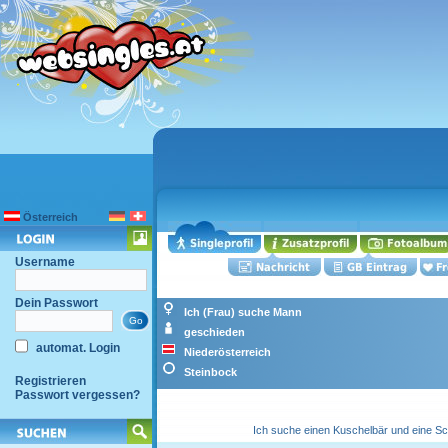
Österreich
Username
Dein Passwort
Ich (Frau) suche Mann
geschieden
automat. Login
Niederösterreich
Steinbock
Registrieren
Passwort vergessen?
Ich suche einen Kuschelbär und eine Sch