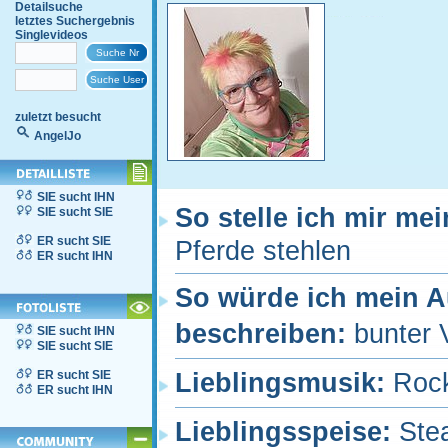
Detailsuche
letztes Suchergebnis
Singlevideos
zuletzt besucht
AngelJo
SIE sucht IHN
So stelle ich mir me
SIE sucht SIE
ER sucht SIE
Pferde stehlen
ER sucht IHN
So würde ich mein 
beschreiben:
bunter 
SIE sucht IHN
SIE sucht SIE
ER sucht SIE
Lieblingsmusik:
Rock
ER sucht IHN
Lieblingsspeise:
Ste