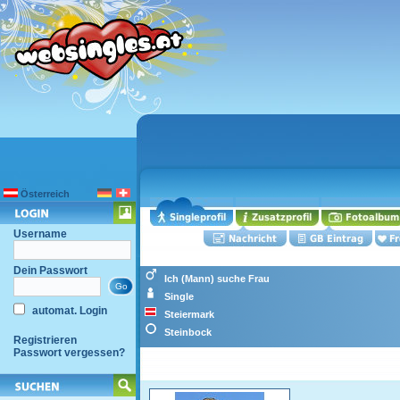
Österreich
Username
Dein Passwort
Ich (Mann) suche Frau
Single
automat. Login
Steiermark
Steinbock
Registrieren
Passwort vergessen?