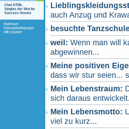
Lieblingskleidungss
Chat HTML
Singles der Woche
auch Anzug und Krawa
Success Stories
Impressum
besuchte Tanzschul
Nutzungsbedingungen
Hilfe | Support
weil:
Wenn man will k
abgewinnen...
Meine positiven Eig
dass wir stur seien... s
Mein Lebenstraum:
D
sich daraus entwickelt.
Mein Lebensmotto:
L
viel zu kurz...