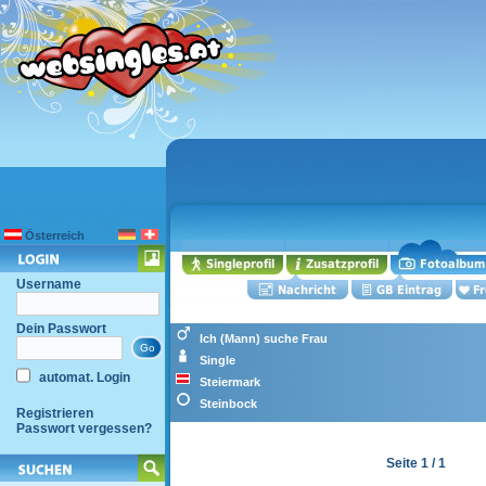
Österreich
Username
Dein Passwort
Ich (Mann) suche Frau
Single
automat. Login
Steiermark
Steinbock
Registrieren
Passwort vergessen?
Seite 1 / 1