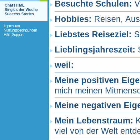
Besuchte Schulen:
V
Chat HTML
Singles der Woche
Success Stories
Hobbies:
Reisen, Ausf
Impressum
Nutzungsbedingungen
Liebstes Reiseziel:
S
Hilfe | Support
Lieblingsjahreszeit:
weil:
Meine positiven Eig
mich meinen Mitmensc
Meine negativen Eig
Mein Lebenstraum:
K
viel von der Welt ent