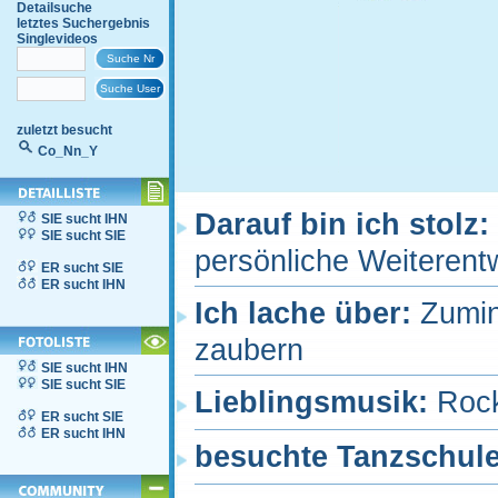
Detailsuche
letztes Suchergebnis
Singlevideos
zuletzt besucht
Co_Nn_Y
Darauf bin ich stolz:
SIE sucht IHN
SIE sucht SIE
persönliche Weiterent
ER sucht SIE
ER sucht IHN
Ich lache über:
Zumin
zaubern
SIE sucht IHN
SIE sucht SIE
Lieblingsmusik:
Rock
ER sucht SIE
ER sucht IHN
besuchte Tanzschul