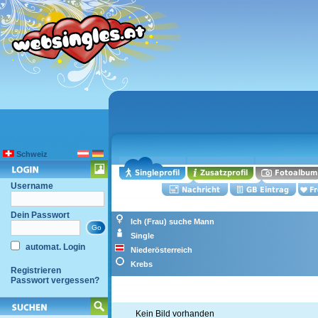
Schweiz
Username
Dein Passwort
Ich (Frau) suche Mann
Single
automat. Login
Niederösterreich
Krebs
Registrieren
Passwort vergessen?
Kein Bild vorhanden