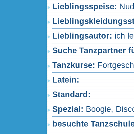
Lieblingsspeise:
Nud
Lieblingskleidungss
Lieblingsautor:
ich l
Suche Tanzpartner f
Tanzkurse:
Fortgesch
Latein
:
Standard
:
Spezial
:
Boogie, Disc
besuchte Tanzschul