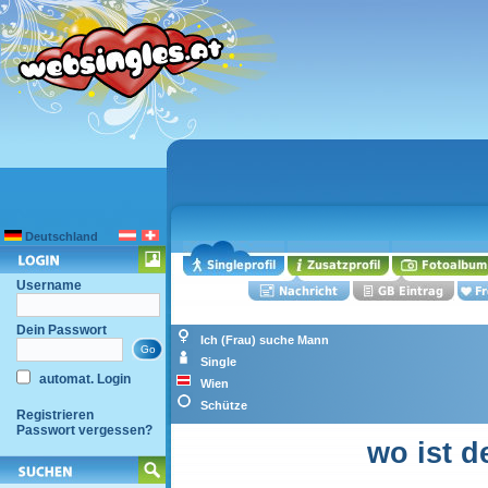
Deutschland
Username
Dein Passwort
Ich (Frau) suche Mann
Single
automat. Login
Wien
Schütze
Registrieren
Passwort vergessen?
wo ist 