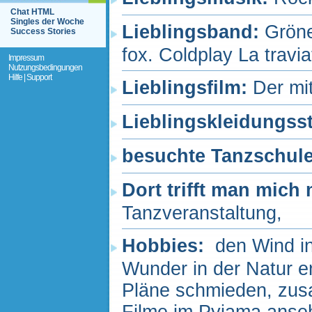
Chat HTML
Singles der Woche
Lieblingsband:
Gröne
Success Stories
fox. Coldplay La travi
Impressum
Nutzungsbedingungen
Hilfe | Support
Lieblingsfilm:
Der mi
Lieblingskleidungss
besuchte Tanzschul
Dort trifft man mich
Tanzveranstaltung,
Hobbies:
den Wind in
Wunder in der Natur e
Pläne schmieden, zus