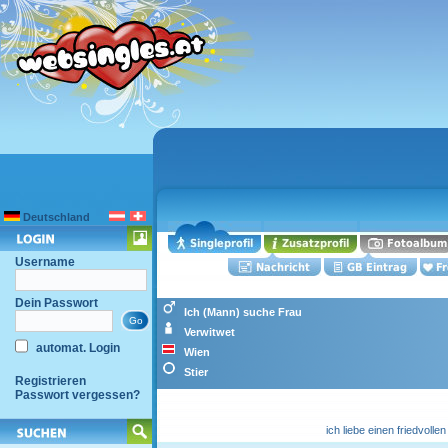
Deutschland
Username
Dein Passwort
Ich (Mann) suche Frau
Verwitwet
automat. Login
Wien
Stier
Registrieren
Passwort vergessen?
ich liebe einen friedvolle