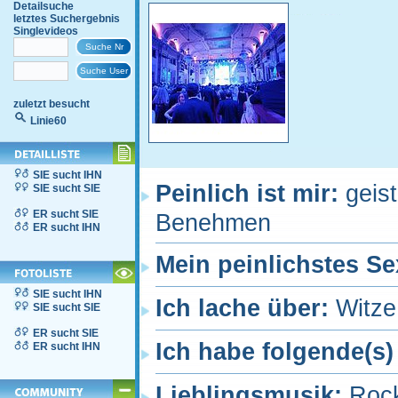
Detailsuche
letztes Suchergebnis
Singlevideos
zuletzt besucht
Linie60
SIE sucht IHN
Peinlich ist mir:
geis
SIE sucht SIE
ER sucht SIE
Benehmen
ER sucht IHN
Mein peinlichstes Se
SIE sucht IHN
Ich lache über:
Witze
SIE sucht SIE
ER sucht SIE
Ich habe folgende(s)
ER sucht IHN
Lieblingsmusik:
Rock