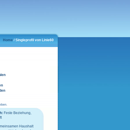
Home
/ Singleprofil von Linie60
hlen
en
den
neben.
h:
Feste Beziehung,
ft
gemeinsamen Haushalt