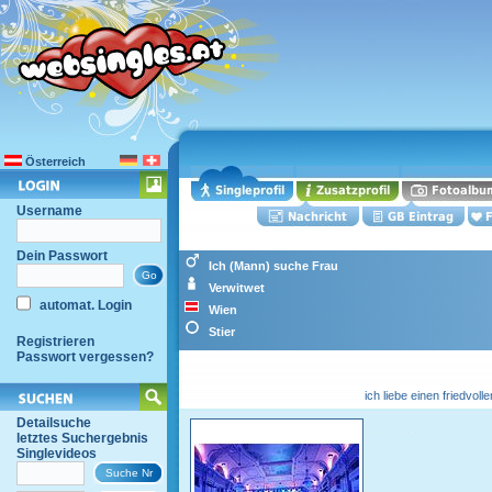
Österreich
Username
Dein Passwort
Ich (Mann) suche Frau
Verwitwet
automat. Login
Wien
Stier
Registrieren
Passwort vergessen?
ich liebe einen friedvol
Detailsuche
letztes Suchergebnis
Singlevideos