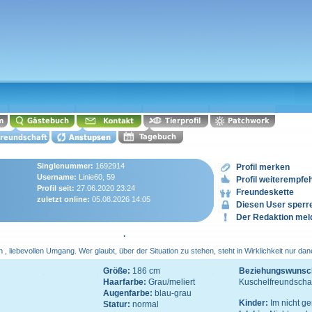
Singlenummer:
1692914
Profil merken
Username:
Linie60, 59
Profil weiterempfe
Profil seit:
27.06.2020 23:24
Freundeskette
zuletzt online:
05.08.2026 14:05
Diesen User sperr
Der Redaktion mel
.
len , liebevollen Umgang. Wer glaubt, über der Situation zu stehen, steht in Wirklichkeit nur da
Größe:
186 cm
Beziehungswunsc
Haarfarbe:
Grau/meliert
Kuschelfreundscha
Augenfarbe:
blau-grau
Kinder:
Im nicht 
Statur:
normal