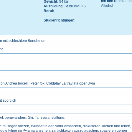
Ich bin:
Nichtrauch
Gewicht:
94 kg
Alkohol
Ausbildung:
Studium/FHS
Beruf:
-
Studienrichtungen:
ion mit schlechtem Benehmen
t...
 Andrea bocelli. Peter fox. Coldplay La traviata oper Uvm
t sportlich
ort, bergwandern, Ski. Tanzveranstaltung,
r im Regen tanzen, Wunder in der Natur entdecken, diskutieren, lachen und leben
gute Filme im Pyjama ansehen, zärtlichkeiten auszutauschen, spazieren gehen