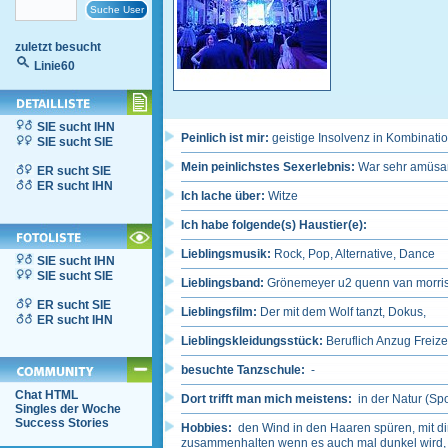
zuletzt besucht
Linie60
SIE sucht IHN
Peinlich ist mir:
geistige Insolvenz in Kombinat
SIE sucht SIE
Mein peinlichstes Sexerlebnis:
War sehr amüsan
ER sucht SIE
ER sucht IHN
Ich lache über:
Witze
Ich habe folgende(s) Haustier(e):
Lieblingsmusik:
Rock, Pop, Alternative, Dance
SIE sucht IHN
SIE sucht SIE
Lieblingsband:
Grönemeyer u2 quenn van morrison
ER sucht SIE
Lieblingsfilm:
Der mit dem Wolf tanzt, Dokus,
ER sucht IHN
Lieblingskleidungsstück:
Beruflich Anzug Freizei
besuchte Tanzschule:
-
Chat HTML
Dort trifft man mich meistens:
in der Natur (Sp
Singles der Woche
Success Stories
Hobbies:
den Wind in den Haaren spüren, mit di
zusammenhalten wenn es auch mal dunkel wird, 