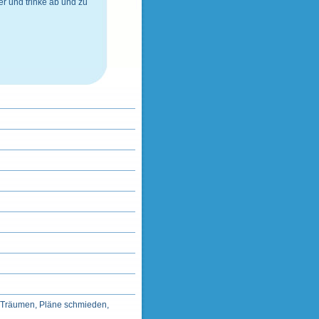
er
und
trinke ab und zu
, Träumen, Pläne schmieden,