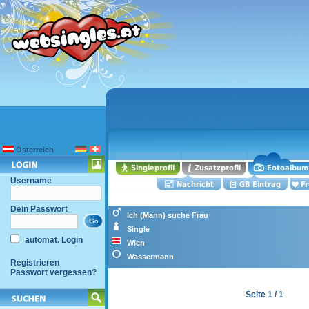
Österreich
Username
Dein Passwort
Ich (Mann) suche Frau
Single
automat. Login
Wien
Wassermann
Registrieren
Passwort vergessen?
Seite 1 / 1