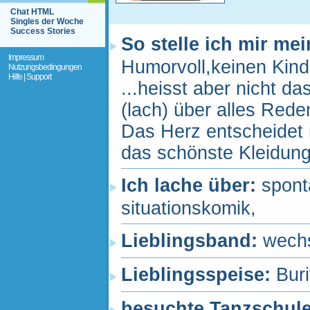
Chat HTML
Singles der Woche
Success Stories
So stelle ich mir me
Impressum
Humorvoll,keinen Kin
Nutzungsbedingungen
Hilfe | Support
...heisst aber nicht d
(lach) über alles Re
Das Herz entscheidet n
das schönste Kleidung
Ich lache über:
spont
situationskomik,
Lieblingsband:
wechs
Lieblingsspeise:
Buri
besuchte Tanzschul