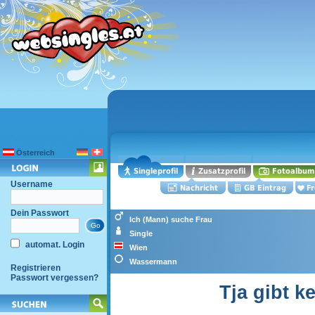
Österreich
Username
Dein Passwort
Ich (Mann) suche Frau
Single
automat. Login
Wien
Wassermann
Registrieren
Passwort vergessen?
Tja gibt k