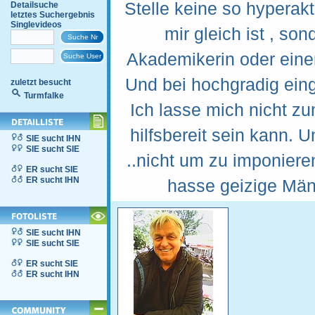
Stelle keine so hyperak
Detailsuche
letztes Suchergebnis
Singlevideos
mir gleich ist , so
Akademikerin oder einer
Und bei hochgradig einge
zuletzt besucht
Turmfalke
Ich lasse mich nicht zu
hilfsbereit sein kann.
SIE sucht IHN
SIE sucht SIE
..nicht um zu imponiere
ER sucht SIE
ER sucht IHN
hasse geizige Männe
SIE sucht IHN
SIE sucht SIE
ER sucht SIE
ER sucht IHN