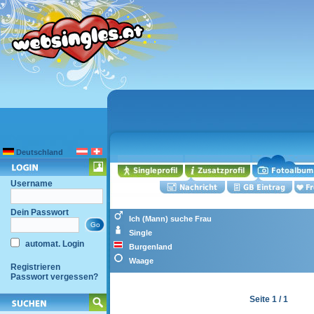
Deutschland
Username
Dein Passwort
Ich (Mann) suche Frau
Single
automat. Login
Burgenland
Waage
Registrieren
Passwort vergessen?
Seite 1 / 1