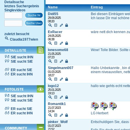
Detailsuche
letztes Suchergebnis
Name
Eintrag
Singlevideos
Didi55
Bei diesen Einträgen weiß
29.09.2025
Ich lasse Dir mal schöne
08:20
ExRacer
wäre nett dich kennen zu
zuletzt besucht
24.05.2025
Claudia1977wien
06:38
lonesome68
Wow! Tolle Bilder. Sollt
21.05.2025
SIE sucht IHN
07:23
SIE sucht SIE
Singelmann007
Hallo Unbekannte , bin d
ER sucht SIE
01.03.2025
einem niveauvollen, nett
ER sucht IHN
18:27
logo12
hallo wie gehts echt nette
25.01.2025
19:13
SIE sucht IHN
SIE sucht SIE
Romantik1
21.07.2023
ER sucht SIE
14:34
ER sucht IHN
LG Herbert
pinker_Wolf
Entschuldigen Sie, dass i
01.07.2023
21:52