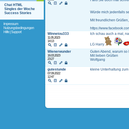
Falls Sie doch mal schre
Chat HTML
Singles der Woche
Würde mich jedenfalls s
Success Stories
Mit freundlichen Grüßen, 
Impressum
Nutzungsbedingungen
https://www.facebook.c
Hilfe | Support
Winnetou333
Ich schau auch a mal, na
11.05.2023
14:13
LG Harry
Wienerwunder
Guten Abend, warum so 
16.03.2023
Mit lieben Grüßen
23:27
Wolfgang
gutestunde
kleine Unterhaltung zu
07.09.2022
12:47