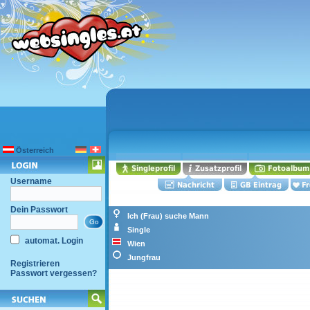
Österreich
Username
Dein Passwort
Ich (Frau) suche Mann
Single
automat. Login
Wien
Jungfrau
Registrieren
Passwort vergessen?