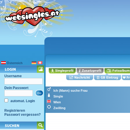
Österreich
Username
Dein Passwort
Ich (Mann) suche Frau
Single
automat. Login
Wien
Zwilling
Registrieren
Passwort vergessen?