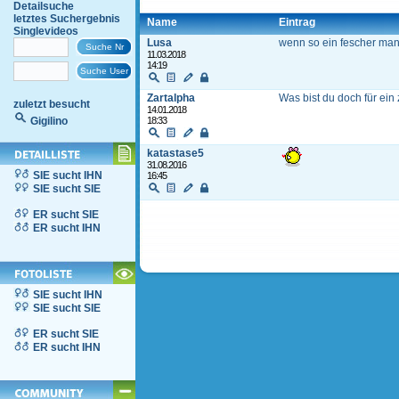
Detailsuche
letztes Suchergebnis
Name
Eintrag
Singlevideos
Lusa
wenn so ein fescher man
11.03.2018
14:19
Zartalpha
Was bist du doch für ein 
zuletzt besucht
14.01.2018
Gigilino
18:33
katastase5
31.08.2016
SIE sucht IHN
16:45
SIE sucht SIE
ER sucht SIE
ER sucht IHN
SIE sucht IHN
SIE sucht SIE
ER sucht SIE
ER sucht IHN