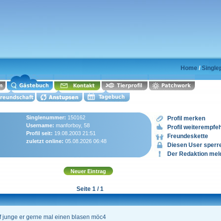
Home
/
Single
Singlenummer:
150162
Profil merken
Username:
manforboy, 58
Profil weiterempfe
Profil seit:
19.08.2003 21:51
Freundeskette
zuletzt online:
05.08.2026 06:48
Diesen User sperr
Der Redaktion mel
Seite 1 / 1
rf junge er gerne mal einen blasen möc4