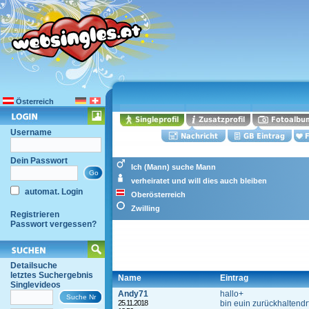
Österreich
Username
Dein Passwort
Ich (Mann) suche Mann
verheiratet und will dies auch bleiben
automat. Login
Oberösterreich
Zwilling
Registrieren
Passwort vergessen?
Detailsuche
letztes Suchergebnis
Name
Eintrag
Singlevideos
Andy71
hallo+
25.11.2018
bin euin zurückhaltend