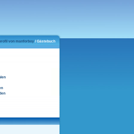
profil von manforboy
/ Gästebuch
hlen
en
den