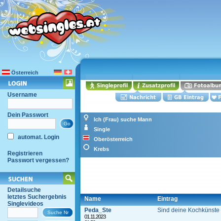
Österreich
Username
Dein Passwort
Ich (Frau) suche Mann
Single
automat. Login
Oberösterreich
Krebs
Registrieren
Passwort vergessen?
Detailsuche
letztes Suchergebnis
Name
Eintrag
Singlevideos
Peda_Ste
Sind deine Kochkünste 
01.11.2023