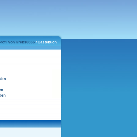
profil von Krebs6666
/ Gästebuch
hlen
en
den