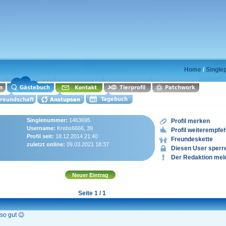
Home
/
Single
Singlenummer:
1463695
Profil merken
Username:
Krebs6666, 39
Profil weiterempfe
Profil seit:
18.12.2014 21:40
Freundeskette
zuletzt online:
09.03.2021 18:37
Diesen User sperr
Der Redaktion mel
Seite 1 / 1
so gut 😉