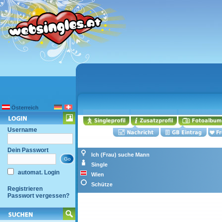
Österreich
Username
Dein Passwort
Ich (Frau) suche Mann
Single
automat. Login
Wien
Schütze
Registrieren
Passwort vergessen?