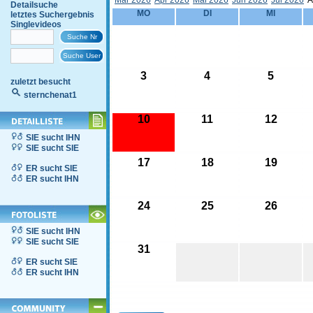
Mär 2026
Apr 2026
Mai 2026
Jun 2026
Jul 2026
A
Detailsuche
MO
DI
MI
letztes Suchergebnis
Singlevideos
3
4
5
zuletzt besucht
sternchenat1
10
11
12
SIE sucht IHN
SIE sucht SIE
17
18
19
ER sucht SIE
ER sucht IHN
24
25
26
SIE sucht IHN
SIE sucht SIE
31
ER sucht SIE
ER sucht IHN