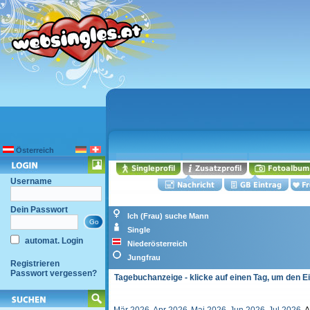
Österreich
Username
Dein Passwort
Ich (Frau) suche Mann
Single
automat. Login
Niederösterreich
Jungfrau
Registrieren
Passwort vergessen?
Tagebuchanzeige - klicke auf einen Tag, um den E