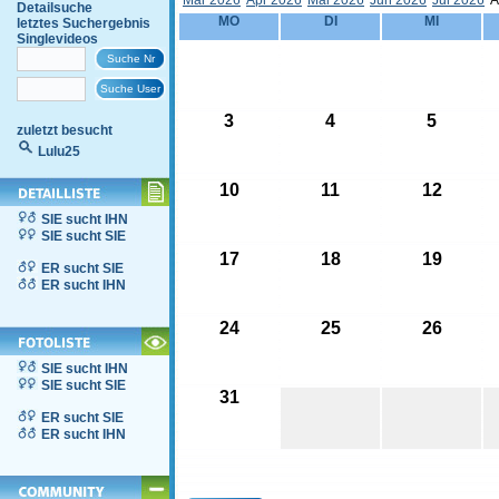
Mär 2026
Apr 2026
Mai 2026
Jun 2026
Jul 2026
A
Detailsuche
MO
DI
MI
letztes Suchergebnis
Singlevideos
3
4
5
zuletzt besucht
Lulu25
10
11
12
SIE sucht IHN
SIE sucht SIE
17
18
19
ER sucht SIE
ER sucht IHN
24
25
26
SIE sucht IHN
SIE sucht SIE
31
ER sucht SIE
ER sucht IHN