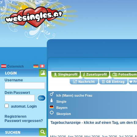
Österreich
Username
Dein Passwort
Ich (Mann) suche Frau
Single
automat. Login
Bayern
Skorpion
Registrieren
Passwort vergessen?
Tagebuchanzeige - klicke auf einen Tag, um den E