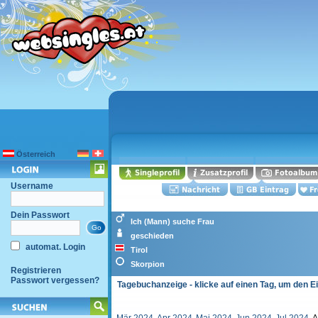
Österreich
Username
Dein Passwort
Ich (Mann) suche Frau
geschieden
automat. Login
Tirol
Skorpion
Registrieren
Passwort vergessen?
Tagebuchanzeige - klicke auf einen Tag, um den E