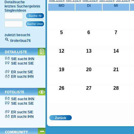
Mär 2024
Apr 2024
Mai 2024
Jun 2024
Jul 2024
A
Detailsuche
MO
DI
MI
letztes Suchergebnis
Singlevideos
5
6
7
zuletzt besucht
tirolerbua76
12
13
14
SIE sucht IHN
SIE sucht SIE
19
20
21
ER sucht SIE
ER sucht IHN
26
27
28
SIE sucht IHN
SIE sucht SIE
ER sucht SIE
ER sucht IHN