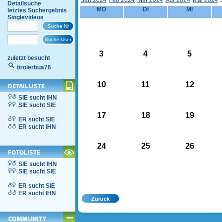
Jän 2024
Feb 2024
Mär 2024
Apr 2024
Mai 2024
Detailsuche
MO
DI
MI
letztes Suchergebnis
Singlevideos
3
4
5
zuletzt besucht
tirolerbua76
10
11
12
SIE sucht IHN
SIE sucht SIE
17
18
19
ER sucht SIE
ER sucht IHN
24
25
26
SIE sucht IHN
SIE sucht SIE
ER sucht SIE
ER sucht IHN