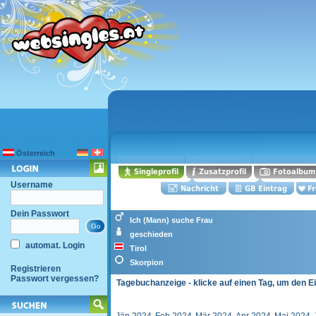
Österreich
Username
Dein Passwort
Ich (Mann) suche Frau
geschieden
automat. Login
Tirol
Skorpion
Registrieren
Passwort vergessen?
Tagebuchanzeige - klicke auf einen Tag, um den E