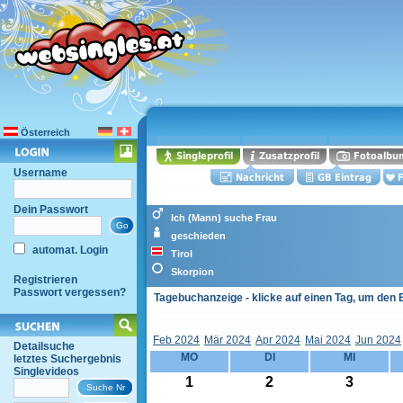
Österreich
Username
Dein Passwort
Ich (Mann) suche Frau
geschieden
automat. Login
Tirol
Skorpion
Registrieren
Passwort vergessen?
Tagebuchanzeige - klicke auf einen Tag, um den 
Feb 2024
Mär 2024
Apr 2024
Mai 2024
Jun 2024
Detailsuche
MO
DI
MI
letztes Suchergebnis
Singlevideos
1
2
3