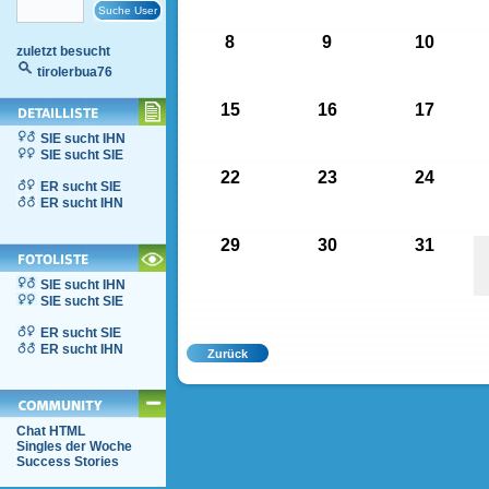
8
9
10
zuletzt besucht
tirolerbua76
15
16
17
SIE sucht IHN
SIE sucht SIE
22
23
24
ER sucht SIE
ER sucht IHN
29
30
31
SIE sucht IHN
SIE sucht SIE
ER sucht SIE
ER sucht IHN
Chat HTML
Singles der Woche
Success Stories