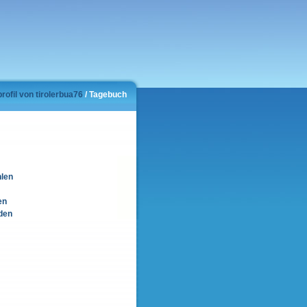
rofil von tirolerbua76
/ Tagebuch
hlen
en
den