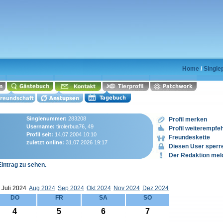
Home
/
Singlep
Singlenummer:
283208
Profil merken
Username:
tirolerbua76, 49
Profil weiterempfe
Profil seit:
14.07.2004 10:10
Freundeskette
zuletzt online:
31.07.2026 19:17
Diesen User sperr
Der Redaktion mel
Eintrag zu sehen.
Juli 2024
Aug 2024
Sep 2024
Okt 2024
Nov 2024
Dez 2024
DO
FR
SA
SO
4
5
6
7