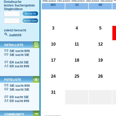
Mär 2026
Apr 2026
Mai 2026
Jun 2026
Jul 2026
A
Detailsuche
MO
DI
MI
letztes Suchergebnis
Singlevideos
3
4
5
zuletzt besucht
Judith59
10
11
12
SIE sucht IHN
SIE sucht SIE
17
18
19
ER sucht SIE
ER sucht IHN
24
25
26
SIE sucht IHN
SIE sucht SIE
31
ER sucht SIE
ER sucht IHN