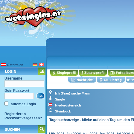
Österreich
Username
Dein Passwort
Ich (Frau) suche Mann
Single
automat. Login
Niederösterreich
Steinbock
Registrieren
Passwort vergessen?
Tagebuchanzeige - klicke auf einen Tag, um den E