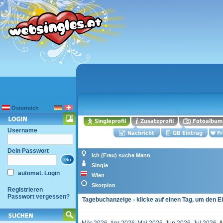
Österreich
Username
Dein Passwort
Ich (Frau) suche Mann
Single
automat. Login
Wien
Skorpion
Registrieren
Passwort vergessen?
Tagebuchanzeige - klicke auf einen Tag, um den E