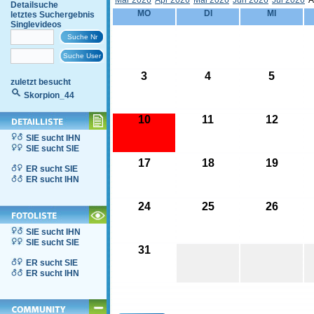
Mär 2026
Apr 2026
Mai 2026
Jun 2026
Jul 2026
A
Detailsuche
MO
DI
MI
letztes Suchergebnis
Singlevideos
3
4
5
zuletzt besucht
Skorpion_44
10
11
12
SIE sucht IHN
SIE sucht SIE
17
18
19
ER sucht SIE
ER sucht IHN
24
25
26
SIE sucht IHN
SIE sucht SIE
31
ER sucht SIE
ER sucht IHN