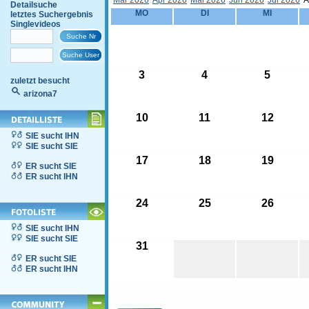
Mär 2026
Apr 2026
Mai 2026
Jun 2026
Jul 2026
A
Detailsuche
MO
DI
MI
letztes Suchergebnis
Singlevideos
3
4
5
zuletzt besucht
arizona7
10
11
12
SIE sucht IHN
SIE sucht SIE
17
18
19
ER sucht SIE
ER sucht IHN
24
25
26
SIE sucht IHN
SIE sucht SIE
31
ER sucht SIE
ER sucht IHN