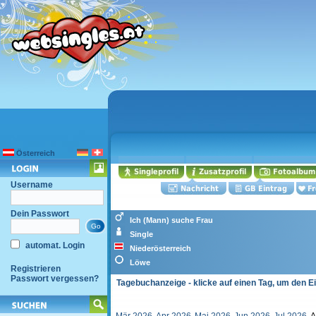
Österreich
Username
Dein Passwort
Ich (Mann) suche Frau
Single
automat. Login
Niederösterreich
Löwe
Registrieren
Passwort vergessen?
Tagebuchanzeige - klicke auf einen Tag, um den E