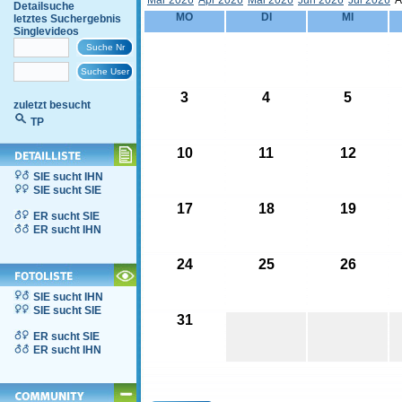
Mär 2026
Apr 2026
Mai 2026
Jun 2026
Jul 2026
A
Detailsuche
MO
DI
MI
letztes Suchergebnis
Singlevideos
3
4
5
zuletzt besucht
TP
10
11
12
SIE sucht IHN
SIE sucht SIE
17
18
19
ER sucht SIE
ER sucht IHN
24
25
26
SIE sucht IHN
SIE sucht SIE
31
ER sucht SIE
ER sucht IHN