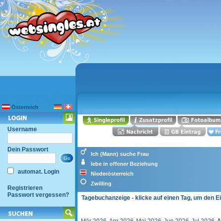
Österreich
Username
Dein Passwort
Ich (Mann) suche Frau
lebe in offener Beziehung
automat. Login
Niederösterreich
Zwilling
Registrieren
Passwort vergessen?
Tagebuchanzeige - klicke auf einen Tag, um den E