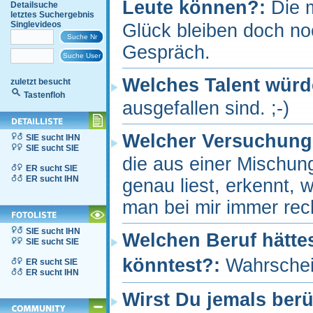
Leute können?:
Die 
Detailsuche
letztes Suchergebnis
Singlevideos
Glück bleiben doch noc
Gespräch.
Welches Talent würd
zuletzt besucht
Tastenfloh
ausgefallen sind. ;-)
Welcher Versuchung 
SIE sucht IHN
SIE sucht SIE
die aus einer Mischun
ER sucht SIE
ER sucht IHN
genau liest, erkennt,
man bei mir immer rec
SIE sucht IHN
Welchen Beruf hätte
SIE sucht SIE
könntest?:
Wahrschei
ER sucht SIE
ER sucht IHN
Wirst Du jemals ber