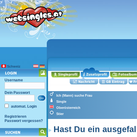
Schweiz
Username
Dein Passwort
Ich (Mann) suche Frau
Single
automat. Login
Oberösterreich
Stier
Registrieren
Passwort vergessen?
Hast Du ein ausgefal