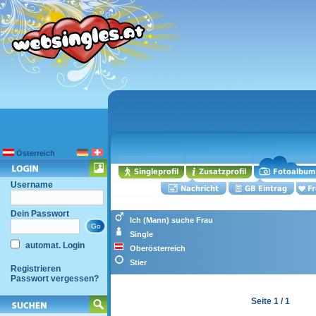
Österreich
Username
Dein Passwort
Ich (Mann) suche Frau
Single
automat. Login
Oberösterreich
Stier
Registrieren
Passwort vergessen?
Seite 1 / 1