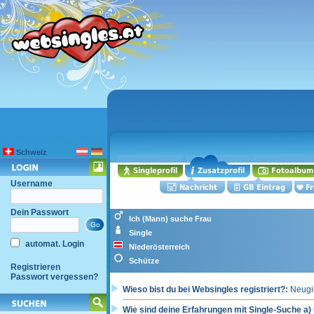
Schweiz
Username
Dein Passwort
Ich (Mann) suche Frau
Single
automat. Login
Niederösterreich
Schütze
Registrieren
Passwort vergessen?
Wieso bist du bei Websingles registriert?:
Neugie
Wie sind deine Erfahrungen mit Single-Suche a) 