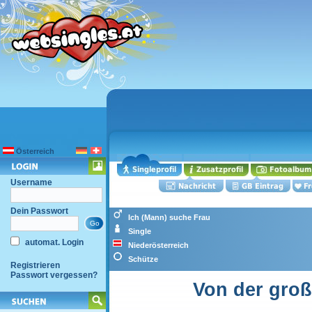
Österreich
Username
Dein Passwort
Ich (Mann) suche Frau
Single
automat. Login
Niederösterreich
Schütze
Registrieren
Passwort vergessen?
Von der groß