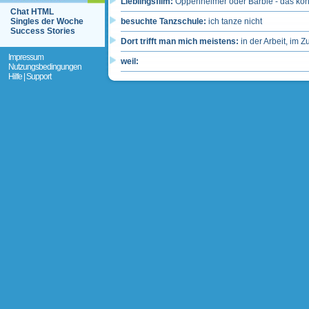
Lieblingsfilm:
Oppenheimer oder Barbie - das kön
Chat HTML
Singles der Woche
besuchte Tanzschule:
ich tanze nicht
Success Stories
Dort trifft man mich meistens:
in der Arbeit, im 
Impressum
weil:
Nutzungsbedingungen
Hilfe | Support