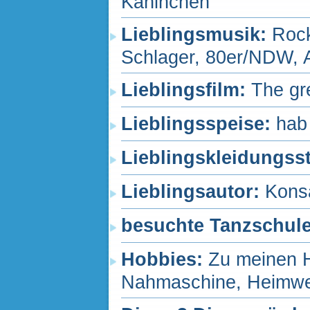
Kaninchen
Lieblingsmusik:
Rock
Schlager, 80er/NDW, 
Lieblingsfilm:
The gr
Lieblingsspeise:
hab
Lieblingskleidungss
Lieblingsautor:
Konsa
besuchte Tanzschul
Hobbies:
Zu meinen H
Nahmaschine, Heimwer