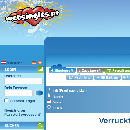
Österreich
Username
Dein Passwort
Ich (Frau) suche Mann
Single
automat. Login
Wien
Fisch
Registrieren
Passwort vergessen?
Verrückt