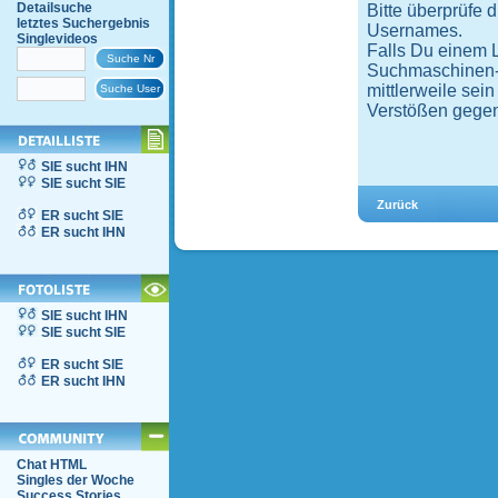
Detailsuche
Bitte überprüfe 
letztes Suchergebnis
Usernames.
Singlevideos
Falls Du einem 
Suchmaschinen-Ei
mittlerweile sei
Verstößen gegen
SIE sucht IHN
SIE sucht SIE
ER sucht SIE
ER sucht IHN
SIE sucht IHN
SIE sucht SIE
ER sucht SIE
ER sucht IHN
Chat HTML
Singles der Woche
Success Stories