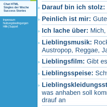
Chat HTML
Darauf bin ich stolz:
Singles der Woche
Success Stories
Peinlich ist mir:
Gute
Impressum
Nutzungsbedingungen
Hilfe | Support
Ich lache über:
Mich,
Lieblingsmusik:
Rock
Austropop, Reggae, J
Lieblingsfilm:
Gibt es
Lieblingsspeise:
Sch
Lieblingskleidungss
was anhaben soll komm
drauf an