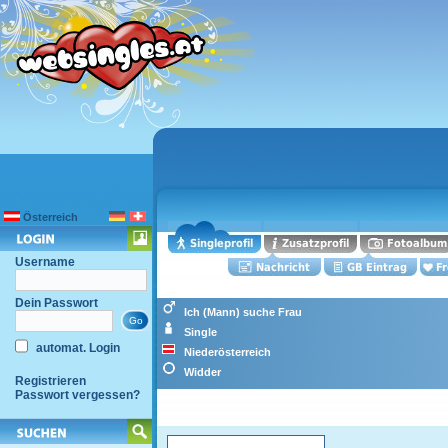
Österreich
Username
Dein Passwort
Ich (Mann) suche Frau
Single
automat. Login
Niederösterreich
Widder
Registrieren
Passwort vergessen?