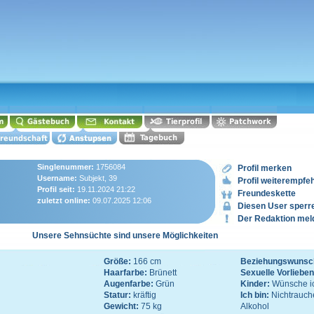
Singlenummer:
1756084
Profil merken
Username:
Subjekt, 39
Profil weiterempfe
Profil seit:
19.11.2024 21:22
Freundeskette
zuletzt online:
09.07.2025 12:06
Diesen User sperr
Der Redaktion mel
Unsere Sehnsüchte sind unsere Möglichkeiten
Größe:
166 cm
Beziehungswunsc
Haarfarbe:
Brünett
Sexuelle Vorliebe
Augenfarbe:
Grün
Kinder:
Wünsche ic
Statur:
kräftig
Ich bin:
Nichtrauch
Gewicht:
75 kg
Alkohol