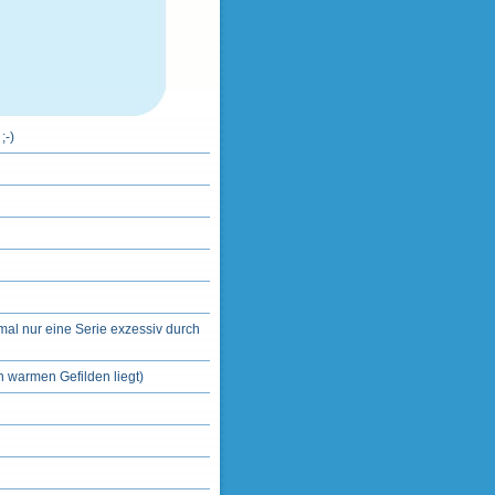
;-)
mal nur eine Serie exzessiv durch
 warmen Gefilden liegt)