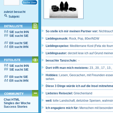
zuletzt besucht
Subjekt
So stelle ich mir meinen Partner vor:
Nichtrauc
SIE sucht IHN
SIE sucht SIE
Lieblingsmusik:
Rock, Pop, 80er/NDW
ER sucht SIE
Lieblingsspeise:
Mediterrane Kost (Feta sto fourn
ER sucht IHN
Lieblingsautor:
derzeit lese ich auf Grund meine
besuchte Tanzschule:
-
SIE sucht IHN
Dort trifft man mich meistens:
23., 20., 17., 1
SIE sucht SIE
Hobbies:
Lesen, Geocachen, mit Freunden essen,
ER sucht SIE
sehen.
ER sucht IHN
Diese 3 Dinge würde ich auf die Insel mitnehm
Liebstes Reiseziel:
Griechenland
Chat HTML
weil:
tolle Landschaft, deliziöse Speisen, wahns
Singles der Woche
Success Stories
Ich engagiere mich für:
Menschen mit besonder