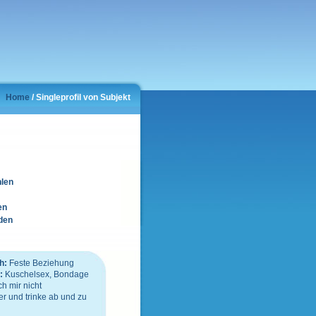
Home
/ Singleprofil von Subjekt
hlen
en
den
h:
Feste Beziehung
n:
Kuschelsex, Bondage
h mir nicht
er
und
trinke ab und zu