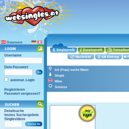
Österreich
Username
Dein Passwort
Ich (Frau) suche Mann
Single
automat. Login
Wien
Schütze
Registrieren
Passwort vergessen?
Detailsuche
letztes Suchergebnis
Singlevideos