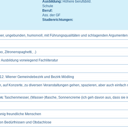
Ausbildung:
Höhere berufsbild.
Schule
Beruf:
Ass. der GF
Studienrichtungen:
her, ungebunden, humorvoll, mit Führungsqualitäten und schlagenden Argumenten 
o, Zitronenspaghetti, ..)
r Ausbildung vorwiegend Fachliteratur
3., 12. Wiener Gemeindebezirk und Bezirk Mödling
 auf Konzerte, zu diversen Veranstaltungen gehen, spazieren, aber auch einfach 
en:
Taschenmesser, (Wasser-)flasche, Sonnencreme (ich geh davon aus, dass sie in
innig freundliche Menschen
en Bedürfnissen und Obdachlose