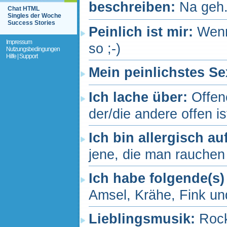
beschreiben:
Na geh.
Chat HTML
Singles der Woche
Success Stories
Peinlich ist mir:
Wenn
Impressum
so ;-)
Nutzungsbedingungen
Hilfe | Support
Mein peinlichstes Se
Ich lache über:
Offen
der/die andere offen ist
Ich bin allergisch au
jene, die man rauchen 
Ich habe folgende(s)
Amsel, Krähe, Fink und
Lieblingsmusik:
Rock