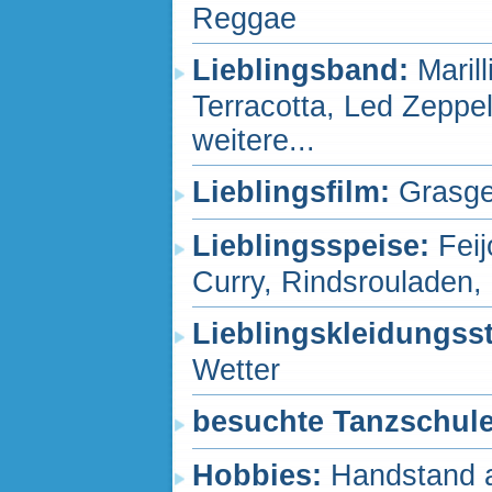
Reggae
Lieblingsband:
Maril
Terracotta, Led Zeppe
weitere...
Lieblingsfilm:
Grasge
Lieblingsspeise:
Fei
Curry, Rindsrouladen,
Lieblingskleidungss
Wetter
besuchte Tanzschul
Hobbies:
Handstand a