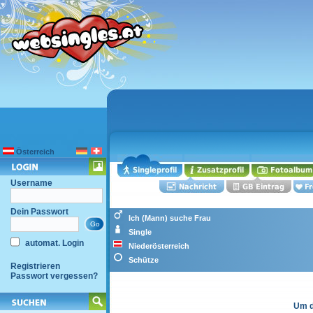
Österreich
Username
Dein Passwort
Ich (Mann) suche Frau
Single
automat. Login
Niederösterreich
Schütze
Registrieren
Passwort vergessen?
Um d