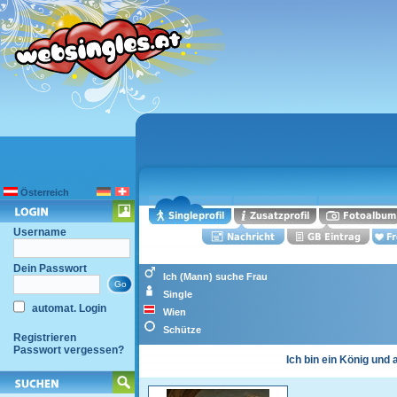
Österreich
Username
Dein Passwort
Ich (Mann) suche Frau
Single
automat. Login
Wien
Schütze
Registrieren
Passwort vergessen?
Ich bin ein König und