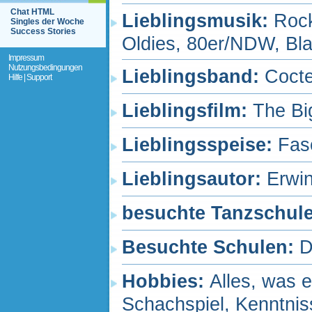
Chat HTML
Lieblingsmusik:
Rock
Singles der Woche
Success Stories
Oldies, 80er/NDW, Bl
Impressum
Nutzungsbedingungen
Lieblingsband:
Coct
Hilfe | Support
Lieblingsfilm:
The Bi
Lieblingsspeise:
Fas
Lieblingsautor:
Erwin
besuchte Tanzschul
Besuchte Schulen:
D
Hobbies:
Alles, was 
Schachspiel, Kenntnis