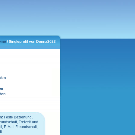
ome
/ Singleprofil von Donna2023
hlen
en
den
h:
Feste Beziehung,
undschaft, Freizeit-und
, E-Mail Freundschaft,
ft