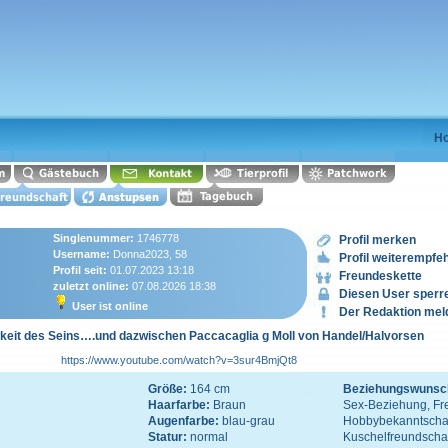
H
Singlenummer:
1746778
Profil merken
Username:
Donna2023, 58
Profil weiterempfe
Profil seit:
01.07.2023 13:18
Freundeskette
zuletzt online:
07.08.2026 18:38
Diesen User sperr
User ist online
Der Redaktion mel
gkeit des Seins….und dazwischen Paccacaglia g Moll von Handel/Halvorsen
https://www.youtube.com/watch?v=3sur4BmjQt8
Größe:
164 cm
Beziehungswunsc
Haarfarbe:
Braun
Sex-Beziehung, Fre
Augenfarbe:
blau-grau
Hobbybekanntschaft
Statur:
normal
Kuschelfreundscha