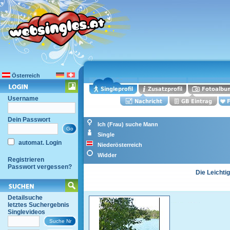
Österreich
Username
Dein Passwort
Ich (Frau) suche Mann
Single
automat. Login
Niederösterreich
Widder
Registrieren
Passwort vergessen?
Die Leichti
Detailsuche
letztes Suchergebnis
Singlevideos