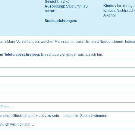
Gewicht:
72 kg
Kinder:
Im nicht 
Ausbildung:
Studium/FHS
Ich bin:
Nichtrauch
Beruf:
Alkohol
-
Studienrichtungen:
ganz klare Vorstellungen, welcher Mann zu mir passt. Einen UNgebundenen, beles
m Telefon beschreiben:
Ich schaue viel jünger aus, als ich bin.
lfühle….
liert:Glücklich und kreativ zu sein… aktuell im See schwimmen
en:
Ich will nicht hin…