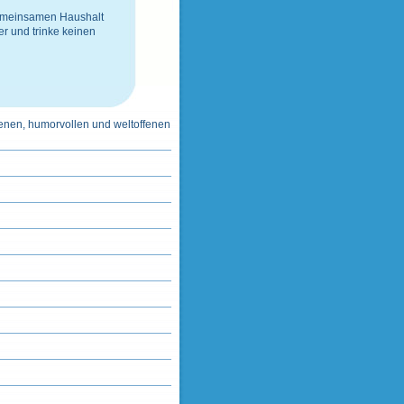
gemeinsamen Haushalt
er
und
trinke keinen
enen, humorvollen und weltoffenen