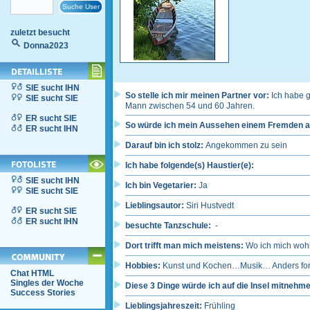
zuletzt besucht
Donna2023
SIE sucht IHN
So stelle ich mir meinen Partner vor:
Ich habe 
SIE sucht SIE
Mann zwischen 54 und 60 Jahren.
ER sucht SIE
So würde ich mein Aussehen einem Fremden a
ER sucht IHN
Darauf bin ich stolz:
Angekommen zu sein
Ich habe folgende(s) Haustier(e):
SIE sucht IHN
Ich bin Vegetarier:
Ja
SIE sucht SIE
Lieblingsautor:
Siri Hustvedt
ER sucht SIE
ER sucht IHN
besuchte Tanzschule:
-
Dort trifft man mich meistens:
Wo ich mich woh
Hobbies:
Kunst und Kochen…Musik… Anders formu
Chat HTML
Singles der Woche
Diese 3 Dinge würde ich auf die Insel mitnehm
Success Stories
Lieblingsjahreszeit:
Frühling